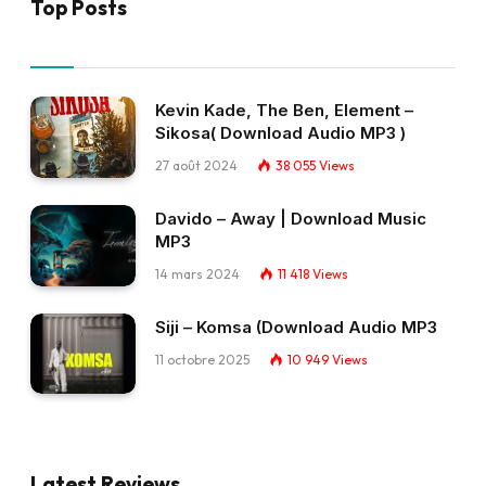
Top Posts
Kevin Kade, The Ben, Element –
Sikosa( Download Audio MP3 )
27 août 2024
38 055
Views
Davido – Away | Download Music
MP3
14 mars 2024
11 418
Views
Siji – Komsa (Download Audio MP3
11 octobre 2025
10 949
Views
Latest Reviews