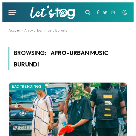
Facebook
Twitter
Instagram
Accueil
»
Afro-urban music Burundi
BROWSING:
AFRO-URBAN MUSIC
BURUNDI
EAC TRENDINGS