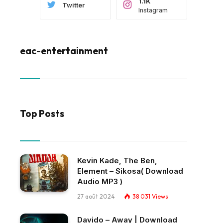
1.1K
Twitter
Instagram
eac-entertainment
Top Posts
Kevin Kade, The Ben,
Element – Sikosa( Download
Audio MP3 )
27 août 2024
38 031
Views
Davido – Away | Download