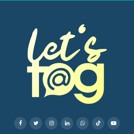
Facebook
Twitter
Instagram
LinkedIn
WhatsApp
TikTok
YouTube