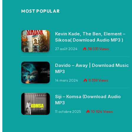
MOST POPULAR
Kevin Kade, The Ben, Element –
Sikosa( Download Audio MP3 )
27 août 2024
38 031
Views
Davido – Away | Download Music
MP3
14 mars 2024
11 359
Views
Siji – Komsa (Download Audio
MP3
11 octobre 2025
10 924
Views