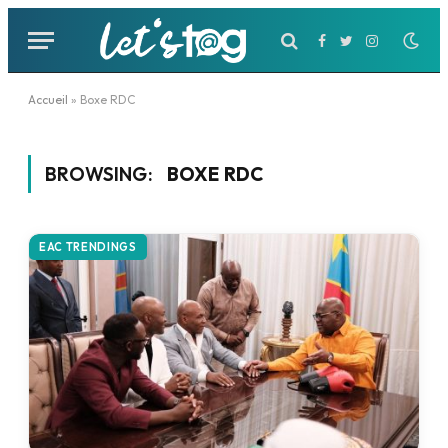
Facebook
Twitter
Instagram
Accueil
»
Boxe RDC
BROWSING:
BOXE RDC
EAC TRENDINGS