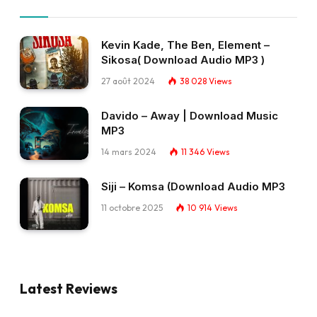
Kevin Kade, The Ben, Element –
Sikosa( Download Audio MP3 )
27 août 2024
38 028
Views
Davido – Away | Download Music
MP3
14 mars 2024
11 346
Views
Siji – Komsa (Download Audio MP3
11 octobre 2025
10 914
Views
Latest Reviews