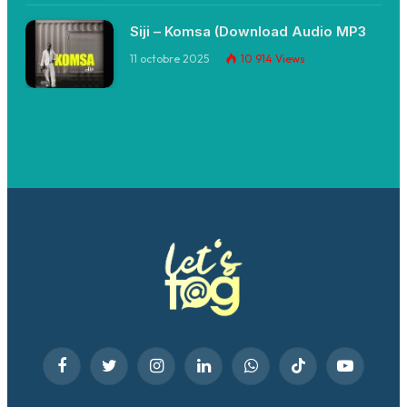
Siji – Komsa (Download Audio MP3
11 octobre 2025
10 914
Views
Facebook
Twitter
Instagram
LinkedIn
WhatsApp
TikTok
YouTube