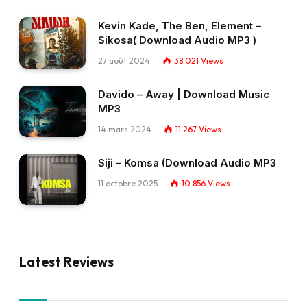
Kevin Kade, The Ben, Element –
Sikosa( Download Audio MP3 )
27 août 2024
38 021
Views
Davido – Away | Download Music
MP3
14 mars 2024
11 267
Views
Siji – Komsa (Download Audio MP3
11 octobre 2025
10 856
Views
Latest Reviews