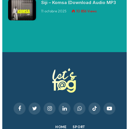
Siji – Komsa (Download Audio MP3
11 octobre 2025
10 856
Views
Facebook
Twitter
Instagram
LinkedIn
WhatsApp
TikTok
YouTube
HOME
SPORT