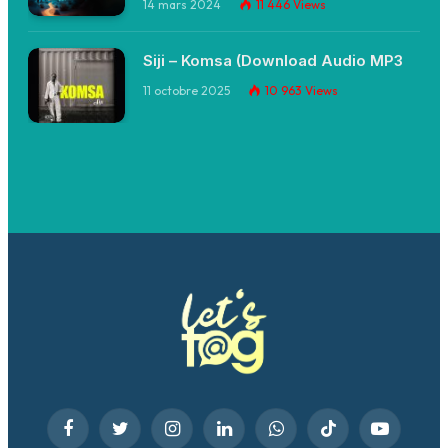
14 mars 2024
11 446
Views
Siji – Komsa (Download Audio MP3
11 octobre 2025
10 963
Views
Facebook
Twitter
Instagram
LinkedIn
WhatsApp
TikTok
YouTube