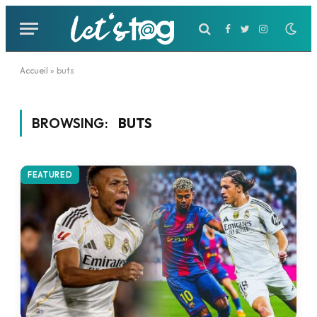
Facebook
Twitter
Instagram
Accueil
»
buts
BROWSING:
BUTS
FEATURED