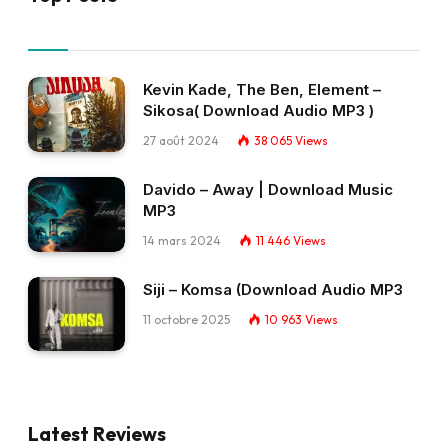
Kevin Kade, The Ben, Element –
Sikosa( Download Audio MP3 )
27 août 2024
38 065
Views
Davido – Away | Download Music
MP3
14 mars 2024
11 446
Views
Siji – Komsa (Download Audio MP3
11 octobre 2025
10 963
Views
Latest Reviews