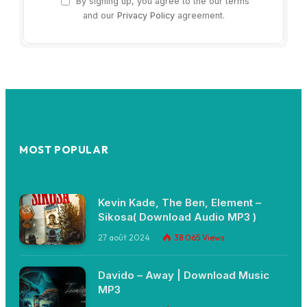
By signing up, you agree to the our terms
and our
Privacy Policy
agreement.
MOST POPULAR
Kevin Kade, The Ben, Element –
Sikosa( Download Audio MP3 )
27 août 2024
38 065
Views
Davido – Away | Download Music
MP3