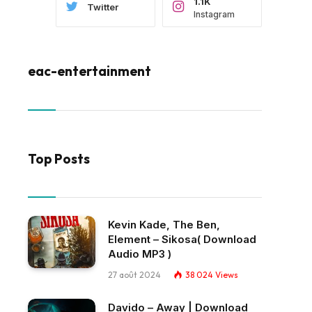
1.1K
Twitter
Instagram
eac-entertainment
Top Posts
Kevin Kade, The Ben,
Element – Sikosa( Download
Audio MP3 )
27 août 2024
38 024
Views
Davido – Away | Download