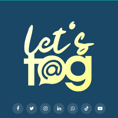
Facebook
Twitter
Instagram
LinkedIn
WhatsApp
TikTok
YouTube