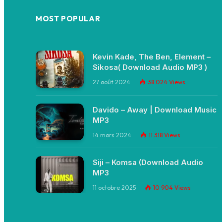
MOST POPULAR
Kevin Kade, The Ben, Element –
Sikosa( Download Audio MP3 )
27 août 2024
38 024
Views
Davido – Away | Download Music
MP3
14 mars 2024
11 318
Views
Siji – Komsa (Download Audio
MP3
11 octobre 2025
10 904
Views