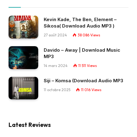
Kevin Kade, The Ben, Element –
Sikosa( Download Audio MP3 )
27 août 2024
38 086
Views
Davido – Away | Download Music
MP3
14 mars 2024
11 511
Views
Siji – Komsa (Download Audio MP3
11 octobre 2025
11 016
Views
Latest Reviews