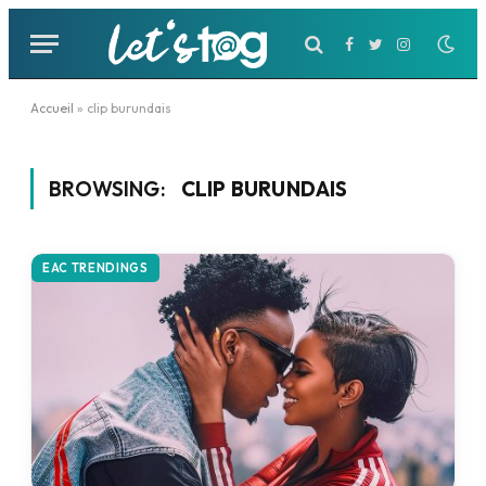
Facebook
Twitter
Instagram
Accueil
»
clip burundais
BROWSING:
CLIP BURUNDAIS
EAC TRENDINGS