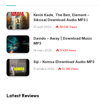
Kevin Kade, The Ben, Element –
Sikosa( Download Audio MP3 )
27 août 2024
38 062
Views
Davido – Away | Download Music
MP3
14 mars 2024
11 439
Views
Siji – Komsa (Download Audio MP3
11 octobre 2025
10 961
Views
Latest Reviews