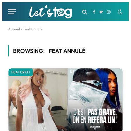
Facebook
Twitter
Instagram
Accueil
»
feat annulé
BROWSING:
FEAT ANNULÉ
FEATURED