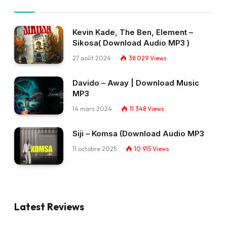
Kevin Kade, The Ben, Element –
Sikosa( Download Audio MP3 )
27 août 2024
38 029
Views
Davido – Away | Download Music
MP3
14 mars 2024
11 348
Views
Siji – Komsa (Download Audio MP3
11 octobre 2025
10 915
Views
Latest Reviews