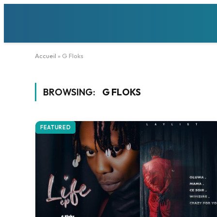
Accueil
»
G Floks
BROWSING:
G FLOKS
FEATURED