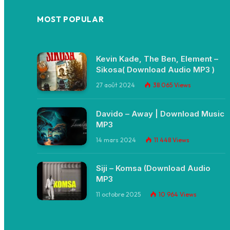
MOST POPULAR
Kevin Kade, The Ben, Element –
Sikosa( Download Audio MP3 )
27 août 2024
38 065
Views
Davido – Away | Download Music
MP3
14 mars 2024
11 448
Views
Siji – Komsa (Download Audio
MP3
11 octobre 2025
10 964
Views