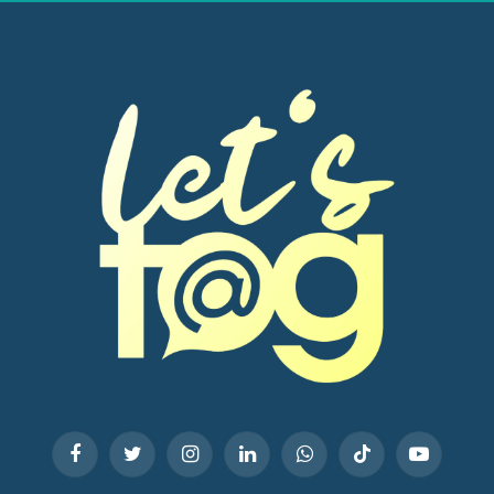
Facebook
Twitter
Instagram
LinkedIn
WhatsApp
TikTok
YouTube