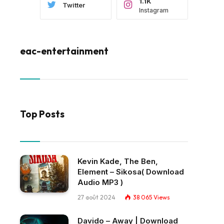
1.1K
Twitter
Instagram
eac-entertainment
Top Posts
Kevin Kade, The Ben,
Element – Sikosa( Download
Audio MP3 )
27 août 2024
38 065
Views
Davido – Away | Download