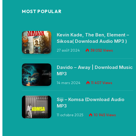
MOST POPULAR
Kevin Kade, The Ben, Element –
Sikosa( Download Audio MP3 )
27 août 2024
38 052
Views
Davido – Away | Download Music
MP3
14 mars 2024
11 407
Views
Siji – Komsa (Download Audio
MP3
11 octobre 2025
10 945
Views