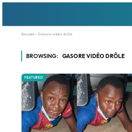
Accueil
»
Gasore vidéo drôle
BROWSING:
GASORE VIDÉO DRÔLE
FEATURED