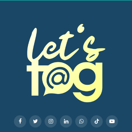
Facebook
Twitter
Instagram
LinkedIn
WhatsApp
TikTok
YouTube