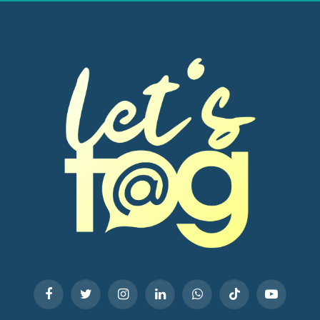
Facebook
Twitter
Instagram
LinkedIn
WhatsApp
TikTok
YouTube