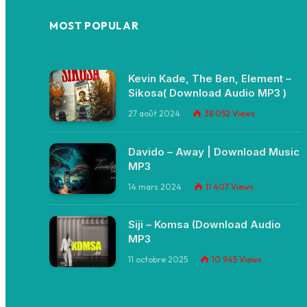
MOST POPULAR
Kevin Kade, The Ben, Element –
Sikosa( Download Audio MP3 )
27 août 2024
38 052
Views
Davido – Away | Download Music
MP3
14 mars 2024
11 407
Views
Siji – Komsa (Download Audio
MP3
11 octobre 2025
10 945
Views