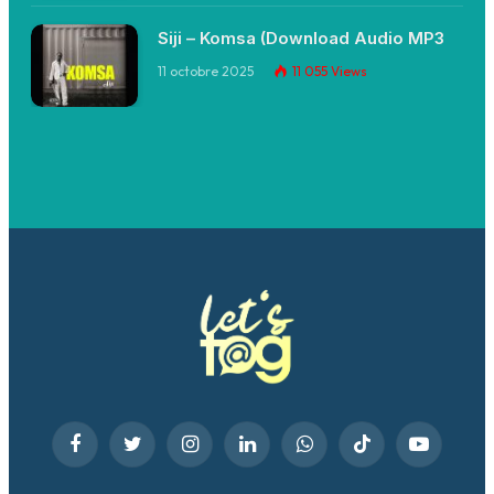
Siji – Komsa (Download Audio MP3
11 octobre 2025
11 055
Views
Facebook
Twitter
Instagram
LinkedIn
WhatsApp
TikTok
YouTube