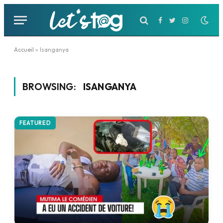
Facebook
Twitter
Instagram
Accueil
»
Isanganya
BROWSING:
ISANGANYA
FEATURED