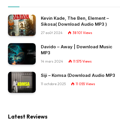
Kevin Kade, The Ben, Element –
Sikosa( Download Audio MP3 )
27 août 2024
38 101
Views
Davido – Away | Download Music
MP3
14 mars 2024
11 575
Views
Siji – Komsa (Download Audio MP3
11 octobre 2025
11 055
Views
Latest Reviews