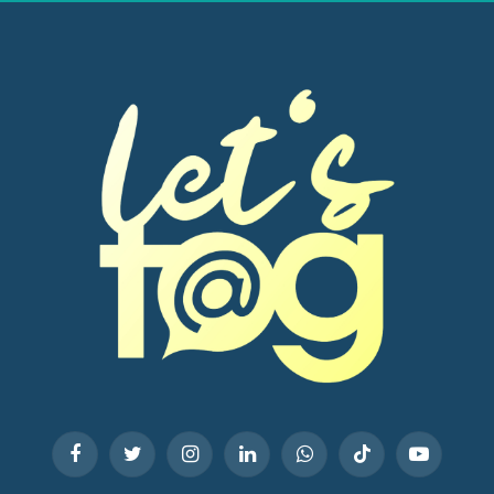
Facebook
Twitter
Instagram
LinkedIn
WhatsApp
TikTok
YouTube