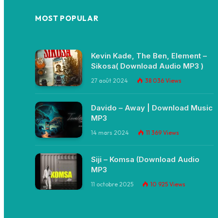
MOST POPULAR
Kevin Kade, The Ben, Element –
Sikosa( Download Audio MP3 )
27 août 2024
38 036
Views
Davido – Away | Download Music
MP3
14 mars 2024
11 369
Views
Siji – Komsa (Download Audio
MP3
11 octobre 2025
10 925
Views