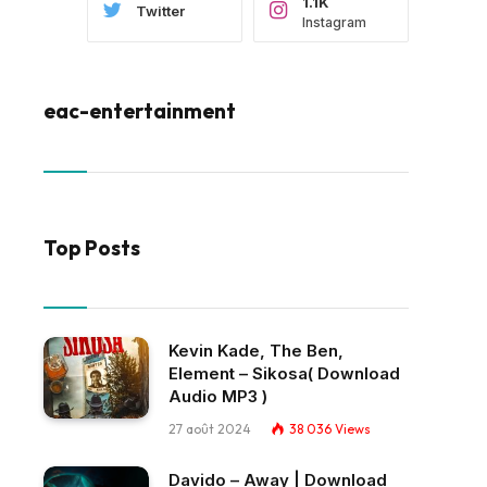
1.1K
Twitter
Instagram
eac-entertainment
Top Posts
Kevin Kade, The Ben,
Element – Sikosa( Download
Audio MP3 )
27 août 2024
38 036
Views
Davido – Away | Download