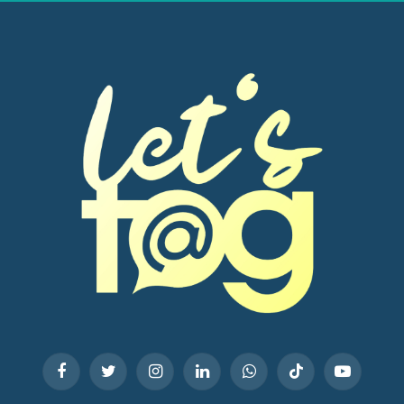
Facebook
Twitter
Instagram
LinkedIn
WhatsApp
TikTok
YouTube