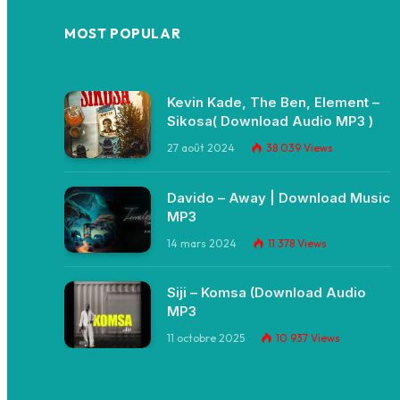
MOST POPULAR
Kevin Kade, The Ben, Element –
Sikosa( Download Audio MP3 )
27 août 2024
38 039
Views
Davido – Away | Download Music
MP3
14 mars 2024
11 378
Views
Siji – Komsa (Download Audio
MP3
11 octobre 2025
10 937
Views