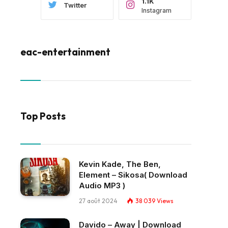
1.1K
Twitter
Instagram
eac-entertainment
Top Posts
Kevin Kade, The Ben,
Element – Sikosa( Download
Audio MP3 )
27 août 2024
38 039
Views
Davido – Away | Download