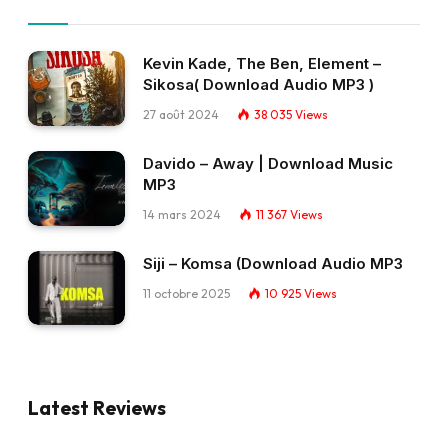
Kevin Kade, The Ben, Element –
Sikosa( Download Audio MP3 )
27 août 2024
38 035
Views
Davido – Away | Download Music
MP3
14 mars 2024
11 367
Views
Siji – Komsa (Download Audio MP3
11 octobre 2025
10 925
Views
Latest Reviews