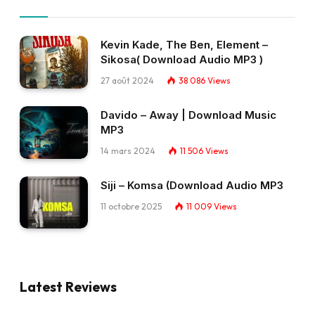
Kevin Kade, The Ben, Element –
Sikosa( Download Audio MP3 )
27 août 2024
38 086
Views
Davido – Away | Download Music
MP3
14 mars 2024
11 506
Views
Siji – Komsa (Download Audio MP3
11 octobre 2025
11 009
Views
Latest Reviews