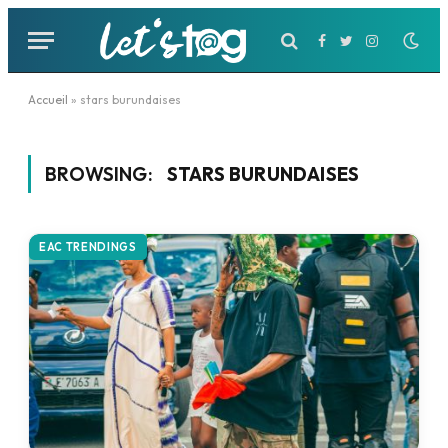
Facebook
Twitter
Instagram
Accueil
»
stars burundaises
BROWSING:
STARS BURUNDAISES
EAC TRENDINGS