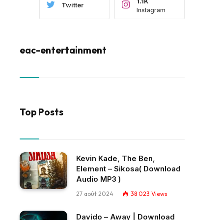
1.1K
Twitter
Instagram
eac-entertainment
Top Posts
Kevin Kade, The Ben,
Element – Sikosa( Download
Audio MP3 )
27 août 2024
38 023
Views
Davido – Away | Download