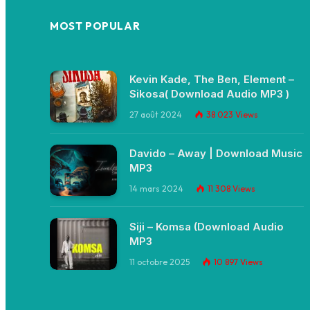
MOST POPULAR
Kevin Kade, The Ben, Element –
Sikosa( Download Audio MP3 )
27 août 2024
38 023
Views
Davido – Away | Download Music
MP3
14 mars 2024
11 308
Views
Siji – Komsa (Download Audio
MP3
11 octobre 2025
10 897
Views