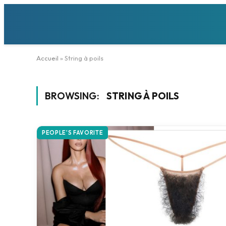
Accueil
»
String à poils
BROWSING:
STRING À POILS
PEOPLE'S FAVORITE