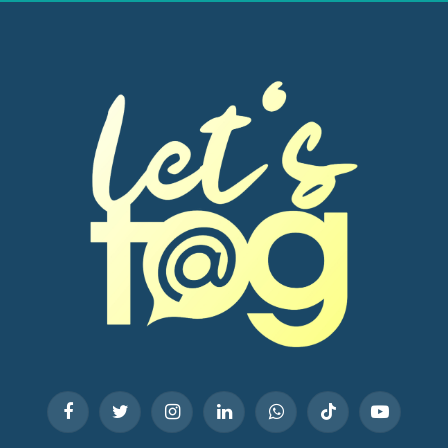
Facebook
Twitter
Instagram
LinkedIn
WhatsApp
TikTok
YouTube