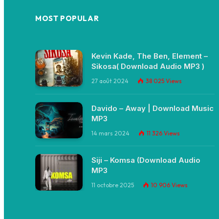
MOST POPULAR
Kevin Kade, The Ben, Element –
Sikosa( Download Audio MP3 )
27 août 2024
38 025
Views
Davido – Away | Download Music
MP3
14 mars 2024
11 326
Views
Siji – Komsa (Download Audio
MP3
11 octobre 2025
10 906
Views