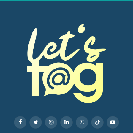
Facebook
Twitter
Instagram
LinkedIn
WhatsApp
TikTok
YouTube