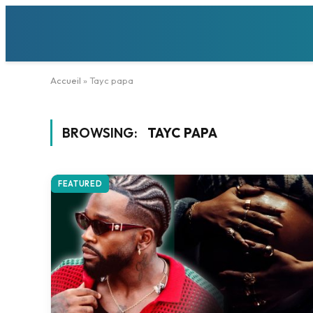
Accueil
»
Tayc papa
BROWSING:
TAYC PAPA
FEATURED