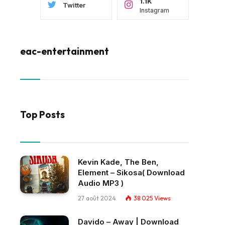
1.1K
Twitter
Instagram
eac-entertainment
Top Posts
Kevin Kade, The Ben,
Element – Sikosa( Download
Audio MP3 )
27 août 2024
38 025
Views
Davido – Away | Download