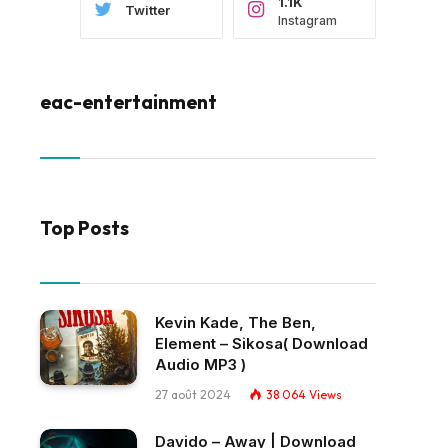
1.1K
Twitter
Instagram
eac-entertainment
Top Posts
Kevin Kade, The Ben,
Element – Sikosa( Download
Audio MP3 )
27 août 2024
38 064
Views
Davido – Away | Download