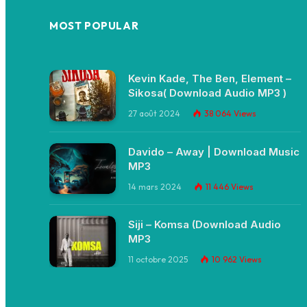
MOST POPULAR
Kevin Kade, The Ben, Element –
Sikosa( Download Audio MP3 )
27 août 2024
38 064
Views
Davido – Away | Download Music
MP3
14 mars 2024
11 446
Views
Siji – Komsa (Download Audio
MP3
11 octobre 2025
10 962
Views