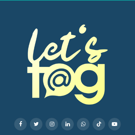
Facebook
Twitter
Instagram
LinkedIn
WhatsApp
TikTok
YouTube