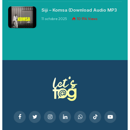
Siji – Komsa (Download Audio MP3
11 octobre 2025
10 914
Views
Facebook
Twitter
Instagram
LinkedIn
WhatsApp
TikTok
YouTube