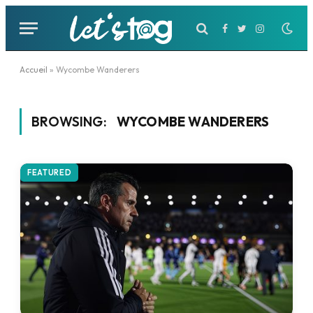
Facebook
Twitter
Instagram
Accueil
»
Wycombe Wanderers
BROWSING:
WYCOMBE WANDERERS
FEATURED