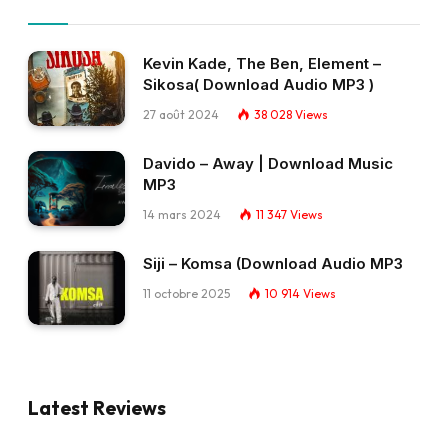
Kevin Kade, The Ben, Element –
Sikosa( Download Audio MP3 )
27 août 2024
38 028
Views
Davido – Away | Download Music
MP3
14 mars 2024
11 347
Views
Siji – Komsa (Download Audio MP3
11 octobre 2025
10 914
Views
Latest Reviews