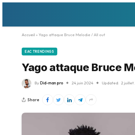
Accueil
»
Yago attaque Bruce Melodie / All out
EAC TRENDINGS
Yago attaque Bruce Mel
By
Did-man pro
24 juin 2024
Updated:
2 juille
Share