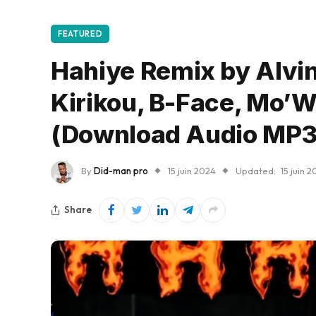
FEATURED
Hahiye Remix by Alvin
Kirikou, B-Face, Mo’W
(Download Audio MP3
By
Did-man pro
15 juin 2024
Updated:
15 juin 
Share