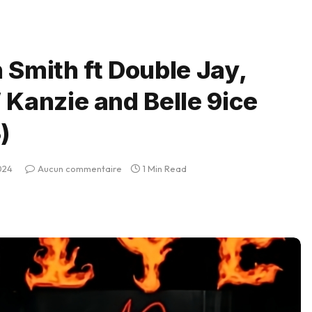
 Smith ft Double Jay,
 Kanzie and Belle 9ice
)
2024
Aucun commentaire
1 Min Read