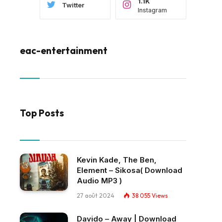
1.1K
Twitter
Instagram
eac-entertainment
Top Posts
Kevin Kade, The Ben,
Element – Sikosa( Download
Audio MP3 )
27 août 2024
38 055
Views
Davido – Away | Download