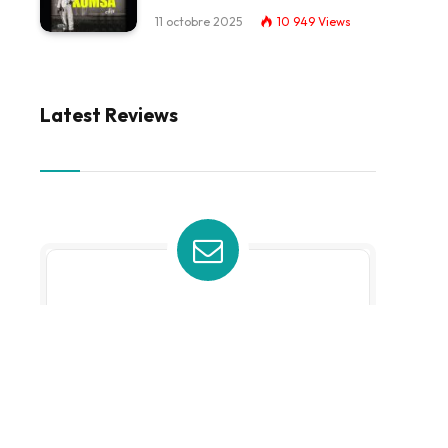
11 octobre 2025
10 949
Views
Latest Reviews
Subscribe to Updates
Get the latest news about
Entertainment, Sports and so on
site