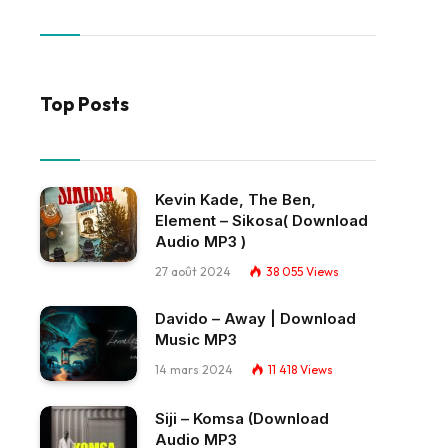
Top Posts
Kevin Kade, The Ben,
Element – Sikosa( Download
Audio MP3 )
27 août 2024
38 055
Views
Davido – Away | Download
Music MP3
14 mars 2024
11 418
Views
Siji – Komsa (Download
Audio MP3