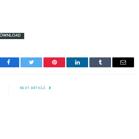
Facebook
Twitter
Pinterest
LinkedIn
Tumblr
Email
NEXT ARTICLE
Yago attaque Bruce Melodie / All out
Web