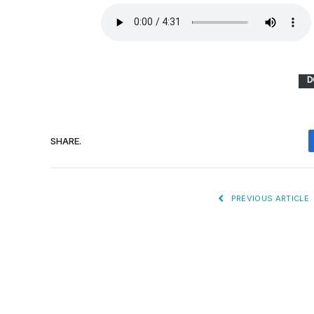
SHARE.
PREVIOUS ARTICLE
Drama T – Kosho (Download Audio MP3)
Did-man pro