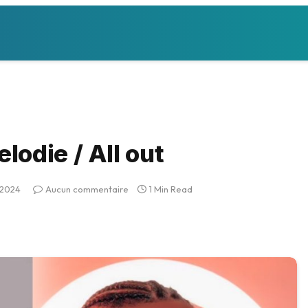
odie / All out
t 2024
Aucun commentaire
1 Min Read