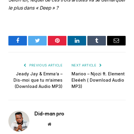
le plus dans « Deep » ?
Facebook
Twitter
Pinterest
LinkedIn
Tumblr
Email
PREVIOUS ARTICLE
NEXT ARTICLE
Jeady Jay & Emma’a –
Marioo – Njozi ft. Element
Dis-moi que tu m’aimes
Eleéeh ( Download Audio
(Download Audio MP3)
MP3)
Did-man pro
Website