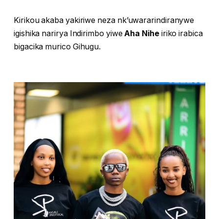
Kirikou akaba yakiriwe neza nk’uwararindiranywe
igishika narirya Indirimbo yiwe
Aha Nihe
iriko irabica
bigacika murico Gihugu.