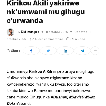
Kirikou Akili yakiriwe
nk’umwami mu gihugu
c’urwanda
By
Did-man pro
11 octobre 2025
Updated:
11
octobre 2025
Aucun commentaire
1 Min Read
Share
Umuririmvyi
Kirikou A Kili
iri joro araye mu gihugu
c’uRwanda aho ajanywe n’igiteramo kizoba
kw’igenekerezo rya 19 uku kwezi, Ico giteramo
kikaba kirimwo Bamwe mu baririmvyi bakunzwe
cane murico Gihugu nka
#Bushari, #DavisD #Diez
Dola
n’abandi…