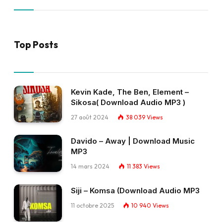
Top Posts
Kevin Kade, The Ben, Element –
Sikosa( Download Audio MP3 )
27 août 2024
38 039
Views
Davido – Away | Download Music
MP3
14 mars 2024
11 383
Views
Siji – Komsa (Download Audio MP3
11 octobre 2025
10 940
Views