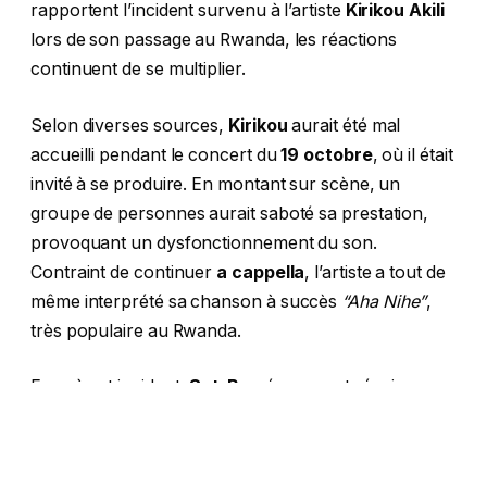
rapportent l’incident survenu à l’artiste
Kirikou Akili
lors de son passage au Rwanda, les réactions
continuent de se multiplier.
Selon diverses sources,
Kirikou
aurait été mal
accueilli pendant le concert du
19 octobre
, où il était
invité à se produire. En montant sur scène, un
groupe de personnes aurait saboté sa prestation,
provoquant un dysfonctionnement du son.
Contraint de continuer
a cappella
, l’artiste a tout de
même interprété sa chanson à succès
“Aha Nihe”
,
très populaire au Rwanda.
Face à cet incident,
Sat-B
a récemment réagi sur sa
page Facebook. Dans son message, il semble
rappeler la force et la valeur de la musique
burundaise, malgré le manque de reconnaissance