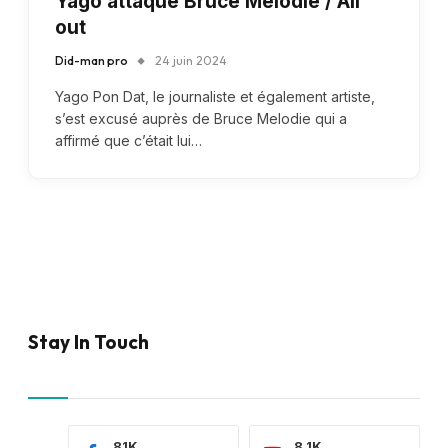
Yago attaque Bruce Melodie / All
out
Did-man pro
24 juin 2024
Yago Pon Dat, le journaliste et également artiste,
s’est excusé auprès de Bruce Melodie qui a
affirmé que c’était lui…
Stay In Touch
81K
8.1K