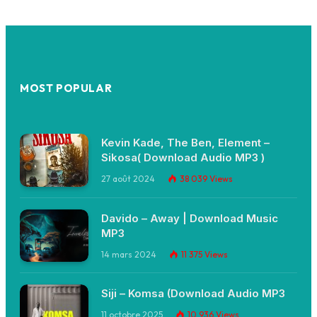
MOST POPULAR
Kevin Kade, The Ben, Element –
Sikosa( Download Audio MP3 )
27 août 2024
38 039
Views
Davido – Away | Download Music
MP3
14 mars 2024
11 375
Views
Siji – Komsa (Download Audio MP3
11 octobre 2025
10 936
Views