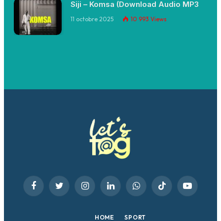
Siji – Komsa (Download Audio MP3
11 octobre 2025
10 993
Views
Facebook
Twitter
Instagram
LinkedIn
WhatsApp
TikTok
YouTube
HOME
SPORT