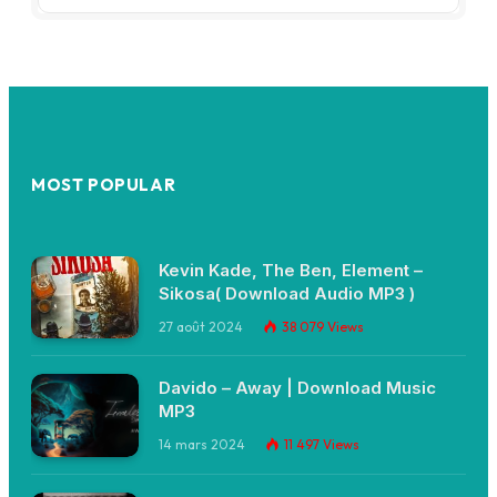
MOST POPULAR
Kevin Kade, The Ben, Element –
Sikosa( Download Audio MP3 )
27 août 2024
38 079
Views
Davido – Away | Download Music
MP3
14 mars 2024
11 497
Views