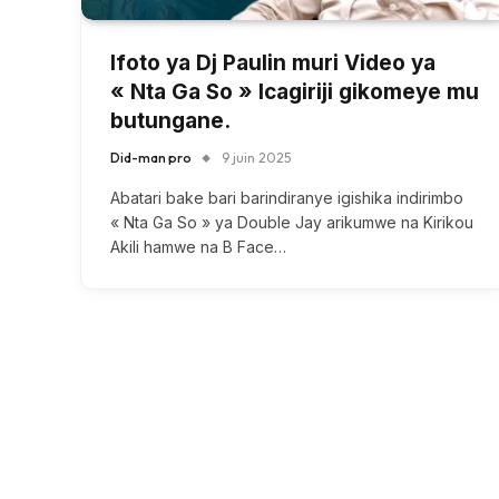
Ifoto ya Dj Paulin muri Video ya
« Nta Ga So » Icagiriji gikomeye mu
butungane.
Did-man pro
9 juin 2025
Abatari bake bari barindiranye igishika indirimbo
« Nta Ga So » ya Double Jay arikumwe na Kirikou
Akili hamwe na B Face…