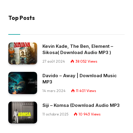
Top Posts
Kevin Kade, The Ben, Element –
Sikosa( Download Audio MP3 )
27 août 2024
38 052
Views
Davido – Away | Download Music
MP3
14 mars 2024
11 401
Views
Siji – Komsa (Download Audio MP3
11 octobre 2025
10 943
Views