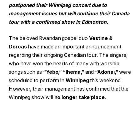
postponed their Winnipeg concert due to
management issues but will continue their Canada
tour with a confirmed show in Edmonton.
The beloved Rwandan gospel duo
Vestine &
Dorcas
have made an important announcement
regarding their ongoing Canadian tour. The singers,
who have won the hearts of many with worship
songs such as
“Yebo,” “Ihema,”
and
“Adonai,”
were
scheduled to perform in
Winnipeg
this weekend.
However, their management has confirmed that the
Winnipeg show will
no longer take place
.
In a statement released by their label
MIE Music
, the
decision came after what they described as
“prayerful consideration and careful review.”
The
team explained that the cancellation was due to